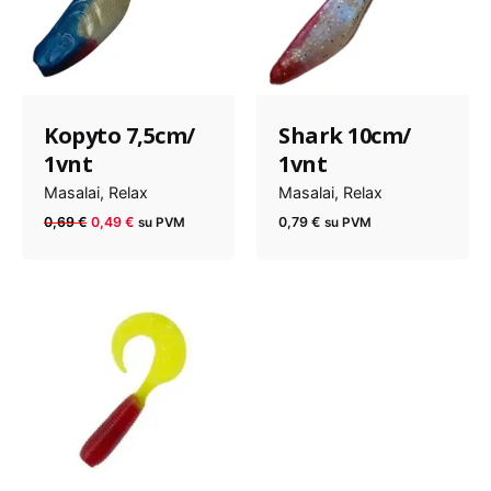
Kopyto 7,5cm/
Shark 10cm/
1vnt
1vnt
Masalai
Relax
Masalai
Relax
Anksčiau
Dabartinė
0,69
€
0,49
€
0,79
€
su PVM
su PVM
kaina
kaina
buvo:
yra:
0,69 €.
0,49 €.