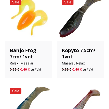
Sale
Sale
Banjo Frog
Kopyto 7,5cm/
7cm/ 1vnt
1vnt
Relax
Masalai
Masalai
Relax
Anksčiau
Dabartinė
Anksčiau
Dabartinė
0,69
€
0,49
€
0,69
€
0,49
€
su PVM
su PVM
kaina
kaina
kaina
kaina
buvo:
yra:
buvo:
yra:
0,69 €.
0,49 €.
0,69 €.
0,49 €.
Sale