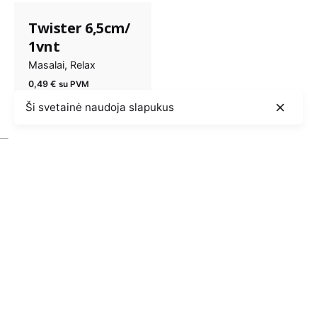
Twister 6,5cm/
1vnt
Masalai
Relax
0,49
€
su PVM
Ši svetainė naudoja slapukus
© 2024, KA Lures. Visos teisės saugomos |
Privatumo
politika
|
Taisyklės ir sąlygos
|
Svetainių kūrimas: