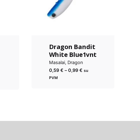
Dragon Bandit
White Blue1vnt
Masalai
Dragon
Kainų
0,59
€
–
0,99
€
su
diapazonas:
PVM
nuo
0,59 €
iki
0,99 €