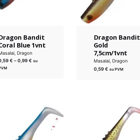
Dragon Bandit
Dragon Bandit
Coral Blue 1vnt
Gold
7,5cm/1vnt
Masalai
Dragon
Kainų
0,59
€
–
0,99
€
Masalai
Dragon
su
diapazonas:
PVM
0,59
€
su PVM
nuo
0,59 €
iki
0,99 €