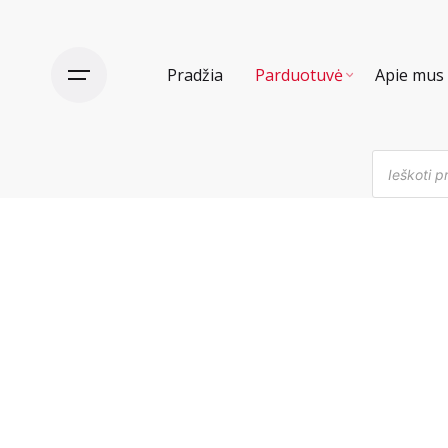
Skip
to
content
Pradžia
Parduotuvė
Apie mus
Products
search