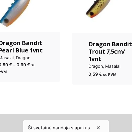
Dragon Bandit
Dragon Bandit
Pearl Blue 1vnt
Trout 7,5cm/
1vnt
Masalai
Dragon
Kainų
0,59
€
–
0,99
€
su
Dragon
Masalai
diapazonas:
PVM
0,59
€
su PVM
nuo
0,59 €
iki
0,99 €
Ši svetainė naudoja slapukus