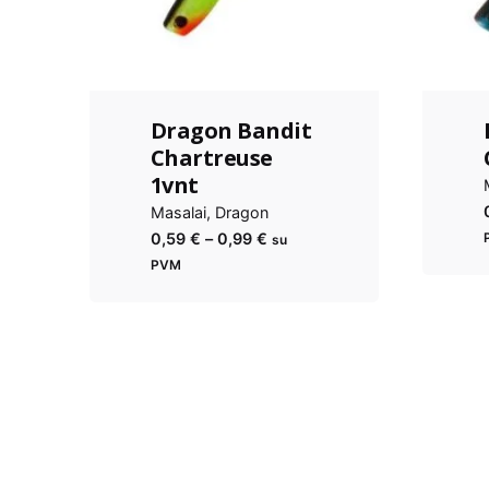
Dragon Bandit
Chartreuse
1vnt
Masalai
Dragon
Kainų
0,59
€
–
0,99
€
su
diapazonas:
PVM
nuo
0,59 €
iki
0,99 €