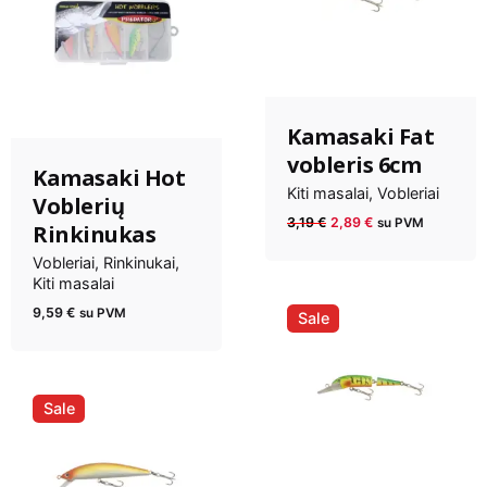
Kamasaki Fat
vobleris 6cm
Kamasaki Hot
Kiti masalai
Vobleriai
Voblerių
Anksčiau
Dabartinė
3,19
€
2,89
€
su PVM
Rinkinukas
kaina
kaina
Vobleriai
Rinkinukai
buvo:
yra:
Kiti masalai
3,19 €.
2,89 €.
9,59
€
su PVM
Sale
Sale