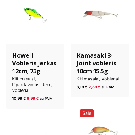
Howell
Kamasaki 3-
Vobleris Jerkas
Joint vobleris
12cm, 73g
10cm 15.5g
Kiti masalai
Kiti masalai
Vobleriai
Išpardavimas
Jerk
Anksčiau
Dabartinė
3,19
€
2,89
€
su PVM
Vobleriai
kaina
kaina
Anksčiau
Dabartinė
10,99
€
6,99
€
su PVM
buvo:
yra:
kaina
kaina
3,19 €.
2,89 €.
buvo:
yra:
Sale
10,99 €.
6,99 €.