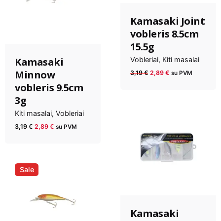
Kamasaki Joint
vobleris 8.5cm
15.5g
Kamasaki
Vobleriai
Kiti masalai
Anksčiau
Dabartinė
Minnow
3,19
€
2,89
€
su PVM
kaina
kaina
vobleris 9.5cm
buvo:
yra:
3g
3,19 €.
2,89 €.
Kiti masalai
Vobleriai
Anksčiau
Dabartinė
3,19
€
2,89
€
su PVM
kaina
kaina
buvo:
yra:
3,19 €.
2,89 €.
Sale
Kamasaki