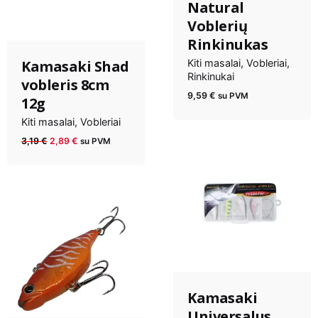
Natural
Voblerių
Rinkinukas
Kamasaki Shad
Kiti masalai
Vobleriai
Rinkinukai
vobleris 8cm
9,59
€
su PVM
12g
Kiti masalai
Vobleriai
Anksčiau
Dabartinė
3,19
€
2,89
€
su PVM
kaina
kaina
buvo:
yra:
3,19 €.
2,89 €.
Kamasaki
Universalus