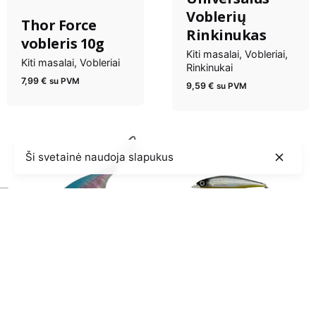
Voblerių
Thor Force
Rinkinukas
vobleris 10g
Kiti masalai
Vobleriai
Kiti masalai
Vobleriai
Rinkinukai
7,99
€
su PVM
9,59
€
su PVM
Ši svetainė naudoja slapukus
Thor Force
Vobleris FL Pro
vobleris 12g
Kill Bill 65 6g