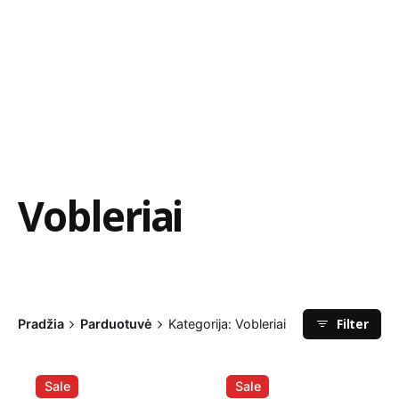
Vobleriai
Filter
Pradžia
Parduotuvė
Kategorija: Vobleriai
Sale
Sale