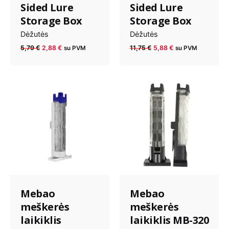
Sided Lure
Sided Lure
Storage Box
Storage Box
Dėžutės
Dėžutės
Anksčiau
Dabartinė
Anksčiau
Dabartinė
5,79
€
2,88
€
11,75
€
5,88
€
su PVM
su PVM
kaina
kaina
kaina
kaina
buvo:
yra:
buvo:
yra:
5,79 €.
2,88 €.
11,75 €.
5,88 €.
Mebao
Mebao
meškerės
meškerės
laikiklis
laikiklis MB-320