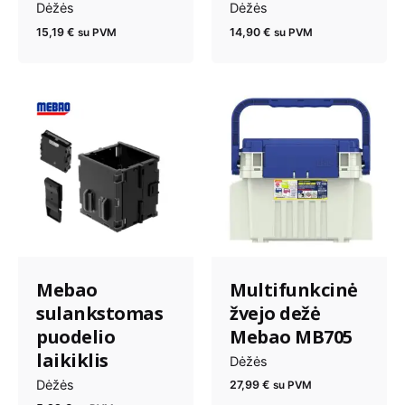
Dėžės
Dėžės
15,19
€
14,90
€
su PVM
su PVM
Mebao
Multifunkcinė
sulankstomas
žvejo dežė
puodelio
Mebao MB705
laikiklis
Dėžės
Dėžės
27,99
€
su PVM