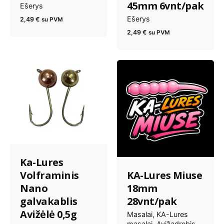
45mm 6vnt/pak
Ešerys
Ešerys
2,49
€
su PVM
2,49
€
su PVM
Ka-Lures
Volframinis
KA-Lures Miuse
Nano
18mm
galvakablis
28vnt/pak
Avižėlė 0,5g
Masalai
KA-Lures
masalai
Avižadrebis