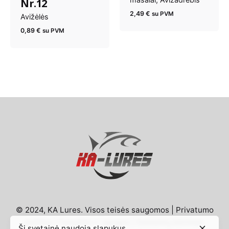
Nr.12
2,49
€
su PVM
Avižėlės
0,89
€
su PVM
© 2024, KA Lures. Visos teisės saugomos |
Privatumo
politika
|
Taisyklės ir sąlygos
|
Svetainių kūrimas:
Ši svetainė naudoja slapukus