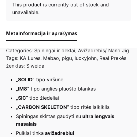
yra:
buvo:
This product is currently out of stock and
49,99 €.
59,99 €.
unavailable.
Metainformacija ir aprašymas
Categories:
Spiningai ir dėklai
,
Avižadrebis/ Nano Jig
Tags:
KA Lures
,
Mebao
,
pigu
,
luckyjohn
,
Real
Prekės
ženklas:
Siweida
„SOLID“
tipo viršūnė
„IM8“
tipo anglies pluošto blankas
„SIC“
tipo žiedeliai
„CARBON SKELETON“
tipo ritės laikiklis
Spiningas skirtas gaudyti su
ultra lengvais
masalais
Puikiai tinka
avižadrebiui