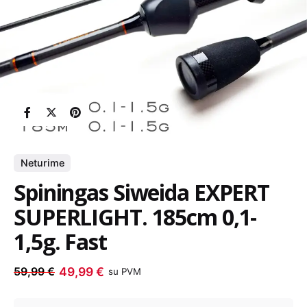
Neturime
Spiningas Siweida EXPERT
SUPERLIGHT. 185cm 0,1-
1,5g. Fast
49,99
€
59,99
€
su PVM
Dabartinė
Anksčiau
kaina
kaina