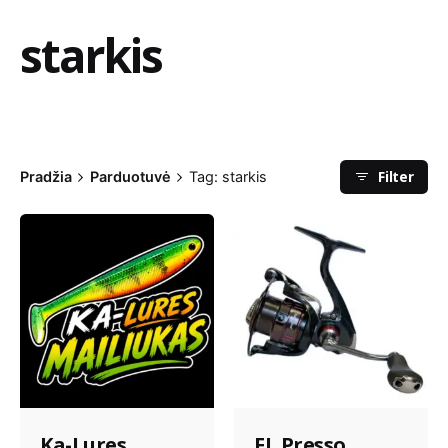
starkis
Filter
Pradžia
Parduotuvė
Tag: starkis
Ka-Lures
FL Presso