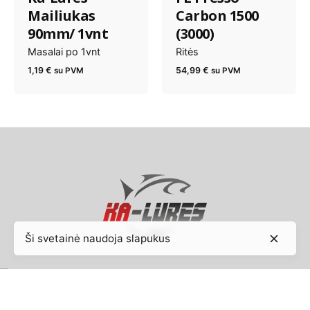
Mailiukas
Carbon 1500
90mm/ 1vnt
(3000)
Masalai po 1vnt
Ritės
1,19
€
54,99
€
su PVM
su PVM
Ši svetainė naudoja slapukus
© 2024, KA Lures. Visos teisės saugomos |
Privatumo
politika
|
Taisyklės ir sąlygos
|
Svetainių kūrimas: