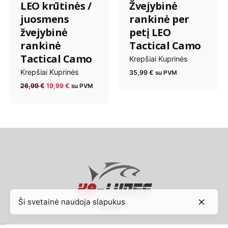
LEO krūtinės /
Žvejybinė
juosmens
rankinė per
žvejybinė
petį LEO
rankinė
Tactical Camo
Tactical Camo
Krepšiai Kuprinės
Krepšiai Kuprinės
35,99
€
su PVM
Anksčiau
Dabartinė
26,99
€
19,99
€
su PVM
kaina
kaina
buvo:
yra:
26,99 €.
19,99 €.
Ši svetainė naudoja slapukus