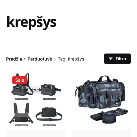
krepšys
Filter
Pradžia
Parduotuvė
Tag: krepšys
Sale
Out of stock