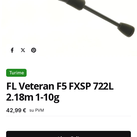
Turime
FL Veteran F5 FXSP 722L
2.18m 1-10g
42,99
€
su PVM
produkto
kiekis: