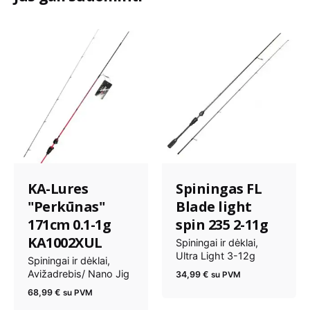
KA-Lures
Spiningas FL
"Perkūnas"
Blade light
171cm 0.1-1g
spin 235 2-11g
KA1002XUL
Spiningai ir dėklai
Ultra Light 3-12g
Spiningai ir dėklai
Avižadrebis/ Nano Jig
34,99
€
su PVM
68,99
€
su PVM