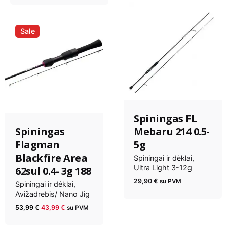
Sale
Spiningas FL
Spiningas
Mebaru 214 0.5-
Flagman
5g
Blackfire Area
Spiningai ir dėklai
Ultra Light 3-12g
62sul 0.4- 3g 188
29,90
€
su PVM
Spiningai ir dėklai
Avižadrebis/ Nano Jig
Anksčiau
Dabartinė
53,99
€
43,99
€
su PVM
kaina
kaina