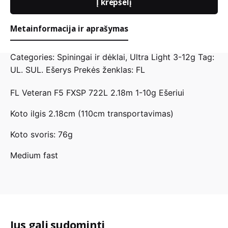
Į krepšelį
FL
Veteran
A
F5
Metainformacija ir aprašymas
l
FXSP
t
722L
Categories:
Spiningai ir dėklai
,
Ultra Light 3-12g
Tag:
e
2.18m
UL. SUL. Ešerys
Prekės ženklas:
FL
r
1-
n
10g
FL Veteran F5 FXSP 722L 2.18m 1-10g Ešeriui
a
t
Koto ilgis 2.18cm (110cm transportavimas)
i
v
Koto svoris: 76g
e
Medium fast
:
Jus gali sudominti