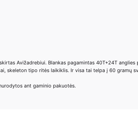
s skirtas Avižadrebiui. Blankas pagamintas 40T+24T anglies p
, skeleton tipo ritės laikiklis. Ir visa tai telpa į 60 gramų s
s nurodytos ant gaminio pakuotės.