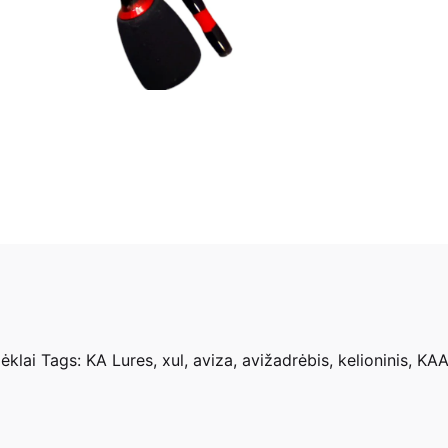
dėklai
Tags:
KA Lures
,
xul
,
aviza
,
avižadrėbis
,
kelioninis
,
KAA