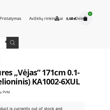
0
Pristatymas
Avižėlių rinkinukai
Avižėlės
0,00
€
res „Vėjas” 171cm 0.1-
elioninis) KA1002-6XUL
u PVM
duct is currently out of stock and