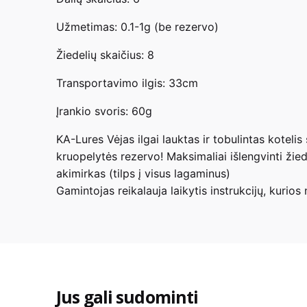
Užmetimas: 0.1-1g (be rezervo)
Žiedelių skaičius: 8
Transportavimo ilgis: 33cm
Įrankio svoris: 60g
KA-Lures Vėjas ilgai lauktas ir tobulintas koteli
kruopelytės rezervo! Maksimaliai išlengvinti žiedai
akimirkas (tilps į visus lagaminus)
Gamintojas reikalauja laikytis instrukcijų, kurio
Jus gali sudominti