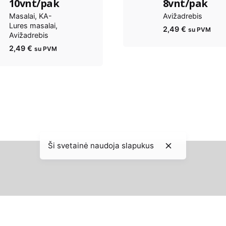
10vnt/pak
8vnt/pak
Masalai
KA-
Avižadrebis
Lures masalai
2,49
€
su PVM
Avižadrebis
2,49
€
su PVM
Ši svetainė naudoja slapukus