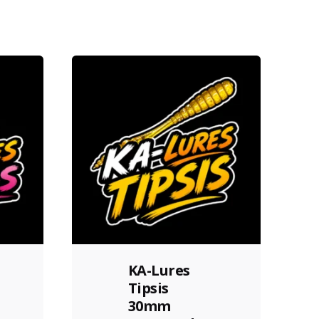
KA-Lures
Tipsis
30mm