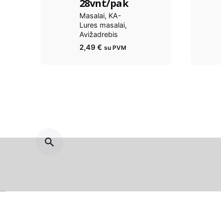
28vnt/pak
Masalai
KA-
Lures masalai
Avižadrebis
2,49
€
su PVM