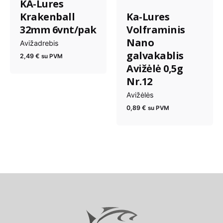
KA-Lures
Krakenball
Ka-Lures
32mm 6vnt/pak
Volframinis
Nano
Avižadrebis
galvakablis
2,49
€
su PVM
Avižėlė 0,5g
Nr.12
Avižėlės
0,89
€
su PVM