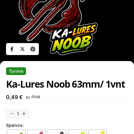
Turime
Ka-Lures Noob 63mm/ 1vnt
0,49
€
su PVM
produkto
kiekis:
Spalvos:
Ka-
Lures