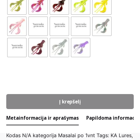
Noob
63mm/
1vnt
Į krepšelį
A
Metainformacija ir aprašymas
Papildoma informacij
l
t
Kodas
N/A
kategorija
Masalai po 1vnt
Tags:
KA Lures
,
e