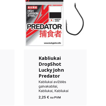
Kabliukai
DropShot
Lucky John
Predator
Kabliukai avižėlės
galvakabliai
Kabliukai
Kabliukai
2,25
€
su PVM