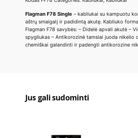
Flagman F78 Single
– kabliukai su kampuotu korp
aštrų smaigalį ir padidintą akutę. Kabliuko forma
Flagman F78 savybės: – Didelė apvali akutė – Vid
spygliukas – Antikorozinė tamsiai juoda nikelio
chemiškai galandinti ir padengti antikorozine nik
02, 04, 06
Dydis
Jus gali sudominti