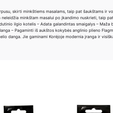
v
e
usu, skirti minkštiems masalams, taip pat šaukštams ir vobl
:
 neleidžia minkštam masalui po įkandimo nuskrieti, taip pat 
utinio ilgio kotelis – Adata galandintas smaigalys – Maža ba
 danga – Pagaminti iš aukštos kokybės anglinio plieno Flagm
elio danga. Jie gaminami Korėjoje modernia įranga ir visiška
, 08, 10, 12