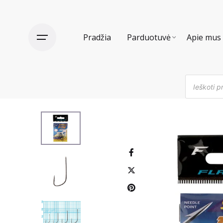
Skip
to
content
Pradžia
Parduotuvė
Apie mus
Products
search