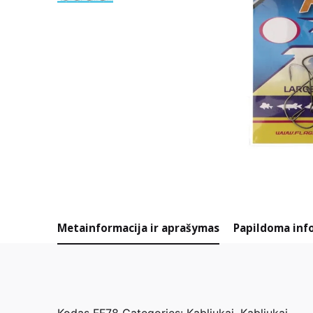
Metainformacija ir aprašymas
Papildoma inf
Kodas
FF78
Categories:
Kabliukai
,
Kabliukai