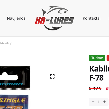
Naujienos
Kontaktai
Turime
Kabl
F-78
1,
2,49
€
Dabartinė
Anksčiau
kaina
kaina
produkto
yra:
buvo:
kiekis: