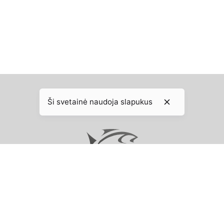
2,49 €.
1,88 €.
Ši svetainė naudoja slapukus
sės saugomos |
Privatumo politika
|
Taisyklės ir sąlygos
|
Svetai