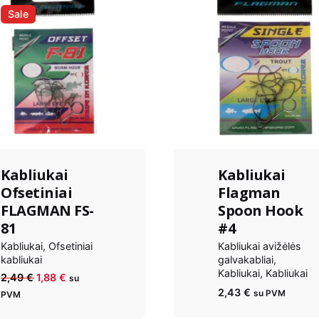
Sale
Kabliukai
Kabliukai
Ofsetiniai
Flagman
FLAGMAN FS-
Spoon Hook
81
#4
Kabliukai
Ofsetiniai
Kabliukai avižėlės
kabliukai
galvakabliai
Kabliukai
Kabliukai
Anksčiau
Dabartinė
2,49
€
1,88
€
su
2,43
€
kaina
kaina
su PVM
PVM
buvo:
yra: