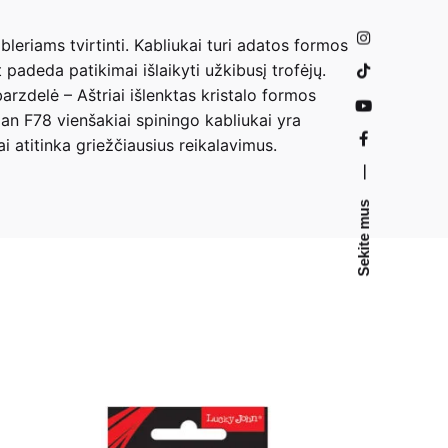
eriams tvirtinti. Kabliukai turi adatos formos
padeda patikimai išlaikyti užkibusį trofėjų.
rzdelė – Aštriai išlenktas kristalo formos
an F78 vienšakiai spiningo kabliukai yra
i atitinka griežčiausius reikalavimus.
—
Sekite mus