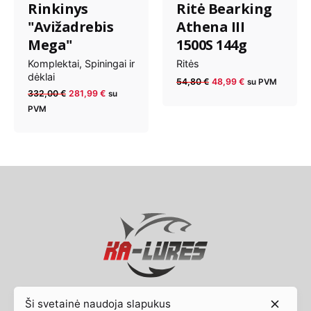
Rinkinys
Ritė Bearking
"Avižadrebis
Athena III
Mega"
1500S 144g
Komplektai
Spiningai ir
Ritės
dėklai
Anksčiau
Dabartinė
54,80
€
48,99
€
su PVM
Anksčiau
Dabartinė
332,00
€
281,99
€
su
kaina
kaina
kaina
kaina
PVM
buvo:
yra:
buvo:
yra:
54,80 €.
48,99 €.
332,00 €.
281,99 €.
Ši svetainė naudoja slapukus