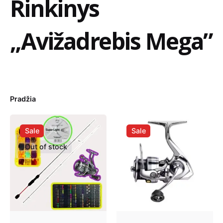
Rinkinys
„Avižadrebis Mega”
Pradžia
Sale
Sale
Out of stock